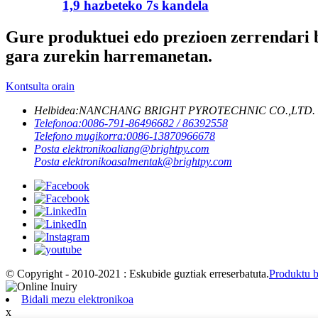
1,9 hazbeteko 7s kandela
Gure produktuei edo prezioen zerrendari b
gara zurekin harremanetan.
Kontsulta orain
Helbidea:
NANCHANG BRIGHT PYROTECHNIC CO.,LTD. Helbidea 1
Telefonoa:
0086-791-86496682 / 86392558
Telefono mugikorra:
0086-13870966678
Posta elektronikoa
liang@brightpy.com
Posta elektronikoa
salmentak@brightpy.com
© Copyright - 2010-2021 : Eskubide guztiak erreserbatuta.
Produktu 
Bidali mezu elektronikoa
x