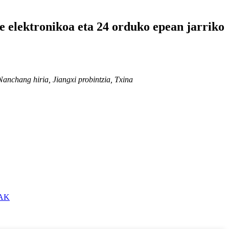
e elektronikoa eta 24 orduko epean jarriko
hang hiria, Jiangxi probintzia, Txina
AK