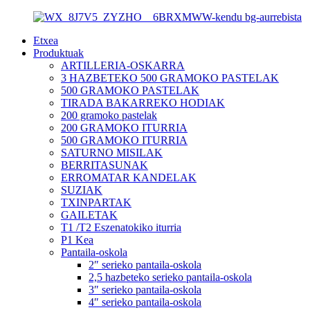
Etxea
Produktuak
ARTILLERIA-OSKARRA
3 HAZBETEKO 500 GRAMOKO PASTELAK
500 GRAMOKO PASTELAK
TIRADA BAKARREKO HODIAK
200 gramoko pastelak
200 GRAMOKO ITURRIA
500 GRAMOKO ITURRIA
SATURNO MISILAK
BERRITASUNAK
ERROMATAR KANDELAK
SUZIAK
TXINPARTAK
GAILETAK
T1 /T2 Eszenatokiko iturria
P1 Kea
Pantaila-oskola
2″ serieko pantaila-oskola
2,5 hazbeteko serieko pantaila-oskola
3″ serieko pantaila-oskola
4″ serieko pantaila-oskola