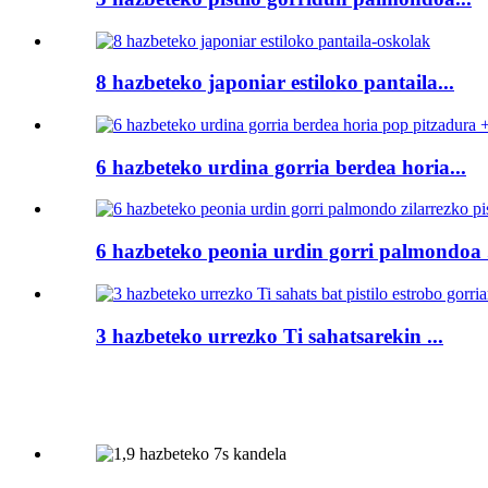
8 hazbeteko japoniar estiloko pantaila...
6 hazbeteko urdina gorria berdea horia...
6 hazbeteko peonia urdin gorri palmondoa .
3 hazbeteko urrezko Ti sahatsarekin ...