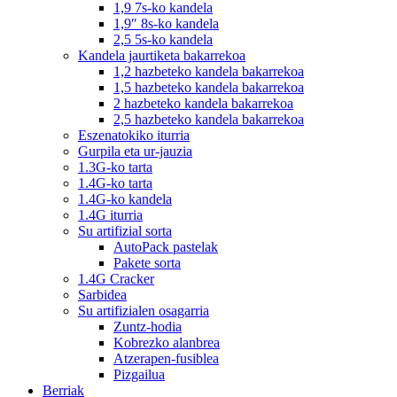
1,9 7s-ko kandela
1,9″ 8s-ko kandela
2,5 5s-ko kandela
Kandela jaurtiketa bakarrekoa
1,2 hazbeteko kandela bakarrekoa
1,5 hazbeteko kandela bakarrekoa
2 hazbeteko kandela bakarrekoa
2,5 hazbeteko kandela bakarrekoa
Eszenatokiko iturria
Gurpila eta ur-jauzia
1.3G-ko tarta
1.4G-ko tarta
1.4G-ko kandela
1.4G iturria
Su artifizial sorta
AutoPack pastelak
Pakete sorta
1.4G Cracker
Sarbidea
Su artifizialen osagarria
Zuntz-hodia
Kobrezko alanbrea
Atzerapen-fusiblea
Pizgailua
Berriak