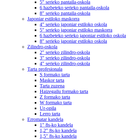
5″ serieko pantaila-oskola
6 hazbeteko serieko pantaila-oskola
8″ serieko pantaila-oskola
Japoniar estiloko maskorra
4″ serieko japoniar estiloko oskola
5″ serieko japoniar estiloko maskorra
6 hazbeteko serieko japoniar estiloko oskola
8″ serieko japoniar estiloko oskola
Zilindro-oskola
2″ serieko zilindro-oskola
3″ serieko zilindro-oskola
4″ serieko zilindro-oskola
Tarta profesionala
S formako tarta
Maskor tarta
Tarta zuzena
Haizegailu formako tarta
Z formako tarta
W formako tarta
Ur-opila
Lerro tarta
Erromatar kandela
1″ 8s-ko kandela
1,2″ 8s-ko kandela
1,5″ 8s-ko kandela