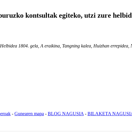
uruzko kontsultak egiteko, utzi zure helbid
804. gela, A eraikina, Tangning kalea, Huizhan errepidea, Nanc
beroak
-
Gunearen mapa
-
BLOG NAGUSIA
-
BILAKETA NAGUSI