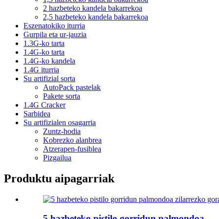
2 hazbeteko kandela bakarrekoa
2,5 hazbeteko kandela bakarrekoa
Eszenatokiko iturria
Gurpila eta ur-jauzia
1.3G-ko tarta
1.4G-ko tarta
1.4G-ko kandela
1.4G iturria
Su artifizial sorta
AutoPack pastelak
Pakete sorta
1.4G Cracker
Sarbidea
Su artifizialen osagarria
Zuntz-hodia
Kobrezko alanbrea
Atzerapen-fusiblea
Pizgailua
Produktu aipagarriak
5 hazbeteko pistilo gorridun palmondoa...