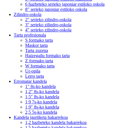
6 hazbeteko serieko japoniar estiloko oskola
8″ serieko japoniar estiloko oskola
Zilindro-oskola
2″ serieko zilindro-oskola
3″ serieko zilindro-oskola
4″ serieko zilindro-oskola
Tarta profesionala
S formako tarta
Maskor tarta
Tarta zuzena
Haizegailu formako tarta
Z formako tarta
W formako tarta
Ur-opila
Lerro tarta
Erromatar kandela
1″ 8s-ko kandela
1,2″ 8s-ko kandela
1,5″ 8s-ko kandela
1,9 7s-ko kandela
1,9″ 8s-ko kandela
2,5 5s-ko kandela
Kandela jaurtiketa bakarrekoa
1,2 hazbeteko kandela bakarrekoa
1,5 hazbeteko kandela bakarrekoa