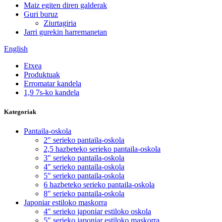
Maiz egiten diren galderak
Guri buruz
Ziurtagiria
Jarri gurekin harremanetan
English
Etxea
Produktuak
Erromatar kandela
1,9 7s-ko kandela
Kategoriak
Pantaila-oskola
2″ serieko pantaila-oskola
2,5 hazbeteko serieko pantaila-oskola
3″ serieko pantaila-oskola
4″ serieko pantaila-oskola
5″ serieko pantaila-oskola
6 hazbeteko serieko pantaila-oskola
8″ serieko pantaila-oskola
Japoniar estiloko maskorra
4″ serieko japoniar estiloko oskola
5″ serieko japoniar estiloko maskorra