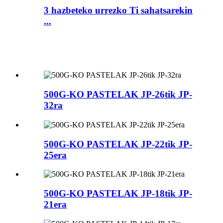
3 hazbeteko urrezko Ti sahatsarekin
...
500G-KO PASTELAK JP-26tik JP-
32ra
500G-KO PASTELAK JP-22tik JP-
25era
500G-KO PASTELAK JP-18tik JP-
21era