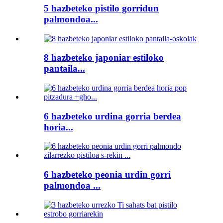
5 hazbeteko pistilo gorridun
palmondoa...
8 hazbeteko japoniar estiloko
pantaila...
6 hazbeteko urdina gorria berdea
horia...
6 hazbeteko peonia urdin gorri
palmondoa ...