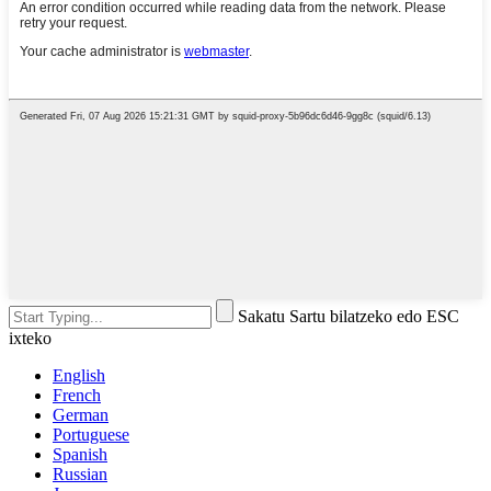
Sakatu Sartu bilatzeko edo ESC
ixteko
English
French
German
Portuguese
Spanish
Russian