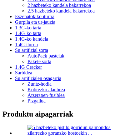
2 hazbeteko kandela bakarrekoa
2,5 hazbeteko kandela bakarrekoa
Eszenatokiko iturria
Gurpila eta ur-jauzia
1.3G-ko tarta
1.4G-ko tarta
1.4G-ko kandela
1.4G iturria
Su artifizial sorta
AutoPack pastelak
Pakete sorta
1.4G Cracker
Sarbidea
Su artifizialen osagarria
Zuntz-hodia
Kobrezko alanbrea
Atzerapen-fusiblea
Pizgailua
Produktu aipagarriak