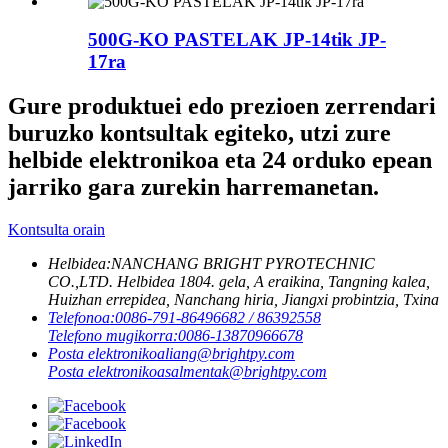
500G-KO PASTELAK JP-14tik JP-
17ra
Gure produktuei edo prezioen zerrendari
buruzko kontsultak egiteko, utzi zure
helbide elektronikoa eta 24 orduko epean
jarriko gara zurekin harremanetan.
Kontsulta orain
Helbidea:
NANCHANG BRIGHT PYROTECHNIC
CO.,LTD. Helbidea 1804. gela, A eraikina, Tangning kalea,
Huizhan errepidea, Nanchang hiria, Jiangxi probintzia, Txina
Telefonoa:
0086-791-86496682 / 86392558
Telefono mugikorra:
0086-13870966678
Posta elektronikoa
liang@brightpy.com
Posta elektronikoa
salmentak@brightpy.com