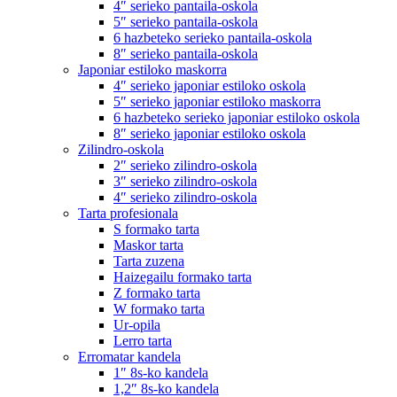
4″ serieko pantaila-oskola
5″ serieko pantaila-oskola
6 hazbeteko serieko pantaila-oskola
8″ serieko pantaila-oskola
Japoniar estiloko maskorra
4″ serieko japoniar estiloko oskola
5″ serieko japoniar estiloko maskorra
6 hazbeteko serieko japoniar estiloko oskola
8″ serieko japoniar estiloko oskola
Zilindro-oskola
2″ serieko zilindro-oskola
3″ serieko zilindro-oskola
4″ serieko zilindro-oskola
Tarta profesionala
S formako tarta
Maskor tarta
Tarta zuzena
Haizegailu formako tarta
Z formako tarta
W formako tarta
Ur-opila
Lerro tarta
Erromatar kandela
1″ 8s-ko kandela
1,2″ 8s-ko kandela