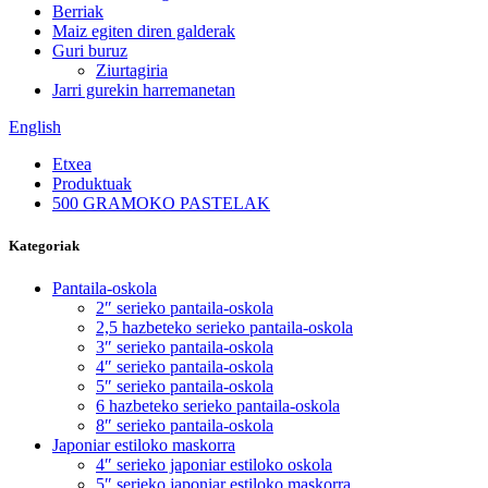
Berriak
Maiz egiten diren galderak
Guri buruz
Ziurtagiria
Jarri gurekin harremanetan
English
Etxea
Produktuak
500 GRAMOKO PASTELAK
Kategoriak
Pantaila-oskola
2″ serieko pantaila-oskola
2,5 hazbeteko serieko pantaila-oskola
3″ serieko pantaila-oskola
4″ serieko pantaila-oskola
5″ serieko pantaila-oskola
6 hazbeteko serieko pantaila-oskola
8″ serieko pantaila-oskola
Japoniar estiloko maskorra
4″ serieko japoniar estiloko oskola
5″ serieko japoniar estiloko maskorra