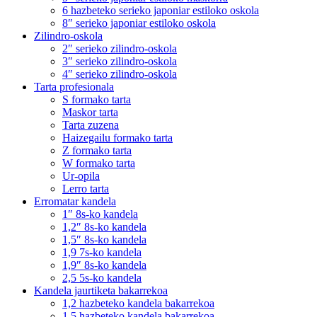
6 hazbeteko serieko japoniar estiloko oskola
8″ serieko japoniar estiloko oskola
Zilindro-oskola
2″ serieko zilindro-oskola
3″ serieko zilindro-oskola
4″ serieko zilindro-oskola
Tarta profesionala
S formako tarta
Maskor tarta
Tarta zuzena
Haizegailu formako tarta
Z formako tarta
W formako tarta
Ur-opila
Lerro tarta
Erromatar kandela
1″ 8s-ko kandela
1,2″ 8s-ko kandela
1,5″ 8s-ko kandela
1,9 7s-ko kandela
1,9″ 8s-ko kandela
2,5 5s-ko kandela
Kandela jaurtiketa bakarrekoa
1,2 hazbeteko kandela bakarrekoa
1,5 hazbeteko kandela bakarrekoa