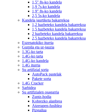
1,5″ 8s-ko kandela
1,9 7s-ko kandela
1,9″ 8s-ko kandela
2,5 5s-ko kandela
Kandela jaurtiketa bakarrekoa
1,2 hazbeteko kandela bakarrekoa
1,5 hazbeteko kandela bakarrekoa
2 hazbeteko kandela bakarrekoa
2,5 hazbeteko kandela bakarrekoa
Eszenatokiko iturria
Gurpila eta ur-jauzia
1.3G-ko tarta
1.4G-ko tarta
1.4G-ko kandela
1.4G iturria
Su artifizial sorta
AutoPack pastelak
Pakete sorta
1.4G Cracker
Sarbidea
Su artifizialen osagarria
Zuntz-hodia
Kobrezko alanbrea
Atzerapen-fusiblea
Pizgailua