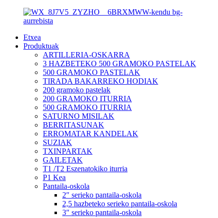
Etxea
Produktuak
ARTILLERIA-OSKARRA
3 HAZBETEKO 500 GRAMOKO PASTELAK
500 GRAMOKO PASTELAK
TIRADA BAKARREKO HODIAK
200 gramoko pastelak
200 GRAMOKO ITURRIA
500 GRAMOKO ITURRIA
SATURNO MISILAK
BERRITASUNAK
ERROMATAR KANDELAK
SUZIAK
TXINPARTAK
GAILETAK
T1 /T2 Eszenatokiko iturria
P1 Kea
Pantaila-oskola
2″ serieko pantaila-oskola
2,5 hazbeteko serieko pantaila-oskola
3″ serieko pantaila-oskola