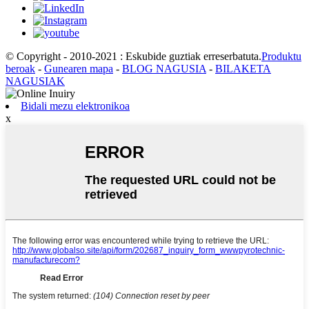
© Copyright - 2010-2021 : Eskubide guztiak erreserbatuta.
Produktu
beroak
-
Gunearen mapa
-
BLOG NAGUSIA
-
BILAKETA
NAGUSIAK
Bidali mezu elektronikoa
x