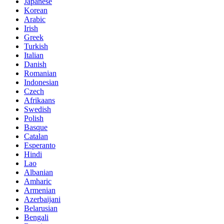
Japanese
Korean
Arabic
Irish
Greek
Turkish
Italian
Danish
Romanian
Indonesian
Czech
Afrikaans
Swedish
Polish
Basque
Catalan
Esperanto
Hindi
Lao
Albanian
Amharic
Armenian
Azerbaijani
Belarusian
Bengali