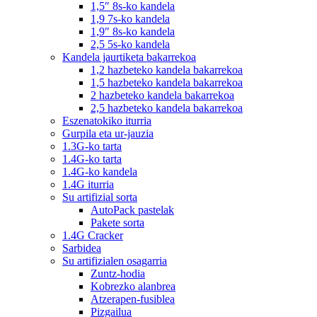
1,5″ 8s-ko kandela
1,9 7s-ko kandela
1,9″ 8s-ko kandela
2,5 5s-ko kandela
Kandela jaurtiketa bakarrekoa
1,2 hazbeteko kandela bakarrekoa
1,5 hazbeteko kandela bakarrekoa
2 hazbeteko kandela bakarrekoa
2,5 hazbeteko kandela bakarrekoa
Eszenatokiko iturria
Gurpila eta ur-jauzia
1.3G-ko tarta
1.4G-ko tarta
1.4G-ko kandela
1.4G iturria
Su artifizial sorta
AutoPack pastelak
Pakete sorta
1.4G Cracker
Sarbidea
Su artifizialen osagarria
Zuntz-hodia
Kobrezko alanbrea
Atzerapen-fusiblea
Pizgailua