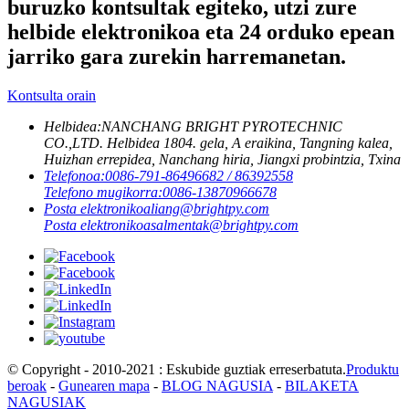
buruzko kontsultak egiteko, utzi zure
helbide elektronikoa eta 24 orduko epean
jarriko gara zurekin harremanetan.
Kontsulta orain
Helbidea:
NANCHANG BRIGHT PYROTECHNIC
CO.,LTD. Helbidea 1804. gela, A eraikina, Tangning kalea,
Huizhan errepidea, Nanchang hiria, Jiangxi probintzia, Txina
Telefonoa:
0086-791-86496682 / 86392558
Telefono mugikorra:
0086-13870966678
Posta elektronikoa
liang@brightpy.com
Posta elektronikoa
salmentak@brightpy.com
© Copyright - 2010-2021 : Eskubide guztiak erreserbatuta.
Produktu
beroak
-
Gunearen mapa
-
BLOG NAGUSIA
-
BILAKETA
NAGUSIAK