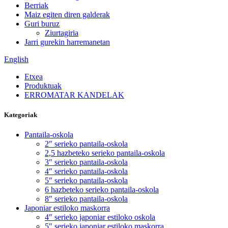
Berriak
Maiz egiten diren galderak
Guri buruz
Ziurtagiria
Jarri gurekin harremanetan
English
Etxea
Produktuak
ERROMATAR KANDELAK
Kategoriak
Pantaila-oskola
2″ serieko pantaila-oskola
2,5 hazbeteko serieko pantaila-oskola
3″ serieko pantaila-oskola
4″ serieko pantaila-oskola
5″ serieko pantaila-oskola
6 hazbeteko serieko pantaila-oskola
8″ serieko pantaila-oskola
Japoniar estiloko maskorra
4″ serieko japoniar estiloko oskola
5″ serieko japoniar estiloko maskorra