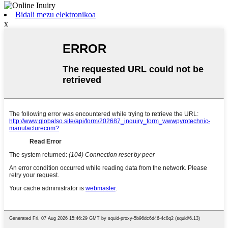
Bidali mezu elektronikoa
x