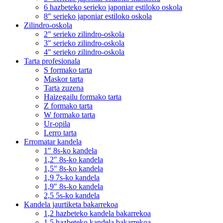
6 hazbeteko serieko japoniar estiloko oskola
8″ serieko japoniar estiloko oskola
Zilindro-oskola
2″ serieko zilindro-oskola
3″ serieko zilindro-oskola
4″ serieko zilindro-oskola
Tarta profesionala
S formako tarta
Maskor tarta
Tarta zuzena
Haizegailu formako tarta
Z formako tarta
W formako tarta
Ur-opila
Lerro tarta
Erromatar kandela
1″ 8s-ko kandela
1,2″ 8s-ko kandela
1,5″ 8s-ko kandela
1,9 7s-ko kandela
1,9″ 8s-ko kandela
2,5 5s-ko kandela
Kandela jaurtiketa bakarrekoa
1,2 hazbeteko kandela bakarrekoa
1,5 hazbeteko kandela bakarrekoa