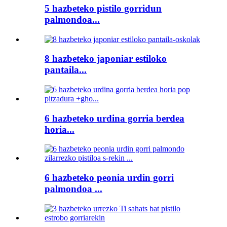
5 hazbeteko pistilo gorridun
palmondoa...
8 hazbeteko japoniar estiloko
pantaila...
6 hazbeteko urdina gorria berdea
horia...
6 hazbeteko peonia urdin gorri
palmondoa ...