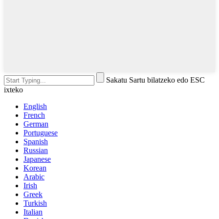
Sakatu Sartu bilatzeko edo ESC
ixteko
English
French
German
Portuguese
Spanish
Russian
Japanese
Korean
Arabic
Irish
Greek
Turkish
Italian