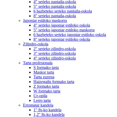
4″ serieko pantaila-oskola
5″ serieko pantaila-oskola
6 hazbeteko serieko pantaila-oskola
8″ serieko pantaila-oskola
Japoniar estiloko maskorra
4″ serieko japoniar estiloko oskola
5″ serieko japoniar estiloko maskorra
6 hazbeteko serieko japoniar estiloko oskola
8″ serieko japoniar estiloko oskola
Zilindro-oskola
2″ serieko zilindro-oskola
3″ serieko zilindro-oskola
4″ serieko zilindro-oskola
Tarta profesionala
S formako tarta
Maskor tarta
Tarta zuzena
Haizegailu formako tarta
Z formako tarta
W formako tarta
Ur-opila
Lerro tarta
Erromatar kandela
1″ 8s-ko kandela
1,2″ 8s-ko kandela