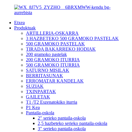
Etxea
Produktuak
ARTILLERIA-OSKARRA
3 HAZBETEKO 500 GRAMOKO PASTELAK
500 GRAMOKO PASTELAK
TIRADA BAKARREKO HODIAK
200 gramoko pastelak
200 GRAMOKO ITURRIA
500 GRAMOKO ITURRIA
SATURNO MISILAK
BERRITASUNAK
ERROMATAR KANDELAK
SUZIAK
TXINPARTAK
GAILETAK
T1 /T2 Eszenatokiko iturria
P1 Kea
Pantaila-oskola
2″ serieko pantaila-oskola
2,5 hazbeteko serieko pantaila-oskola
3″ serieko pantaila-oskola