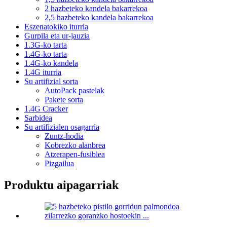
2 hazbeteko kandela bakarrekoa
2,5 hazbeteko kandela bakarrekoa
Eszenatokiko iturria
Gurpila eta ur-jauzia
1.3G-ko tarta
1.4G-ko tarta
1.4G-ko kandela
1.4G iturria
Su artifizial sorta
AutoPack pastelak
Pakete sorta
1.4G Cracker
Sarbidea
Su artifizialen osagarria
Zuntz-hodia
Kobrezko alanbrea
Atzerapen-fusiblea
Pizgailua
Produktu aipagarriak