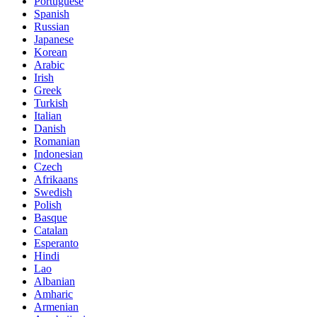
Portuguese
Spanish
Russian
Japanese
Korean
Arabic
Irish
Greek
Turkish
Italian
Danish
Romanian
Indonesian
Czech
Afrikaans
Swedish
Polish
Basque
Catalan
Esperanto
Hindi
Lao
Albanian
Amharic
Armenian