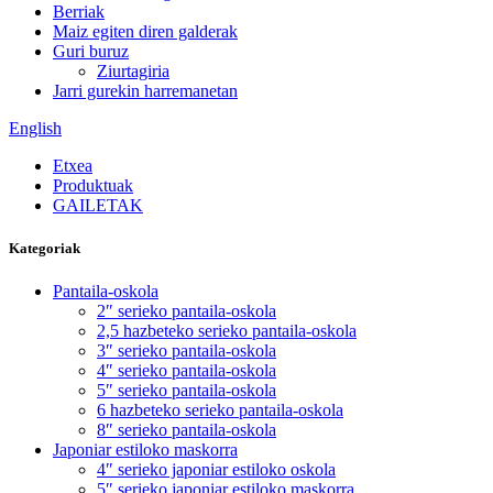
Berriak
Maiz egiten diren galderak
Guri buruz
Ziurtagiria
Jarri gurekin harremanetan
English
Etxea
Produktuak
GAILETAK
Kategoriak
Pantaila-oskola
2″ serieko pantaila-oskola
2,5 hazbeteko serieko pantaila-oskola
3″ serieko pantaila-oskola
4″ serieko pantaila-oskola
5″ serieko pantaila-oskola
6 hazbeteko serieko pantaila-oskola
8″ serieko pantaila-oskola
Japoniar estiloko maskorra
4″ serieko japoniar estiloko oskola
5″ serieko japoniar estiloko maskorra