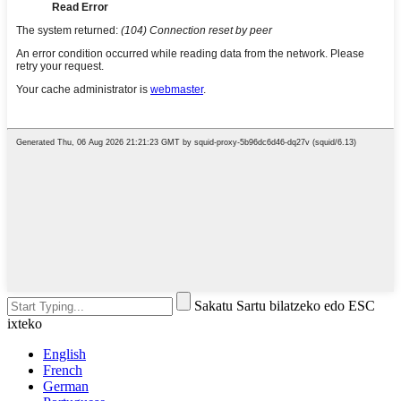
Sakatu Sartu bilatzeko edo ESC
ixteko
English
French
German