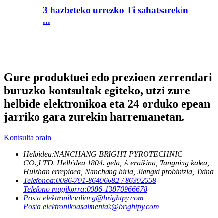
3 hazbeteko urrezko Ti sahatsarekin
...
Gure produktuei edo prezioen zerrendari
buruzko kontsultak egiteko, utzi zure
helbide elektronikoa eta 24 orduko epean
jarriko gara zurekin harremanetan.
Kontsulta orain
Helbidea:
NANCHANG BRIGHT PYROTECHNIC
CO.,LTD. Helbidea 1804. gela, A eraikina, Tangning kalea,
Huizhan errepidea, Nanchang hiria, Jiangxi probintzia, Txina
Telefonoa:
0086-791-86496682 / 86392558
Telefono mugikorra:
0086-13870966678
Posta elektronikoa
liang@brightpy.com
Posta elektronikoa
salmentak@brightpy.com