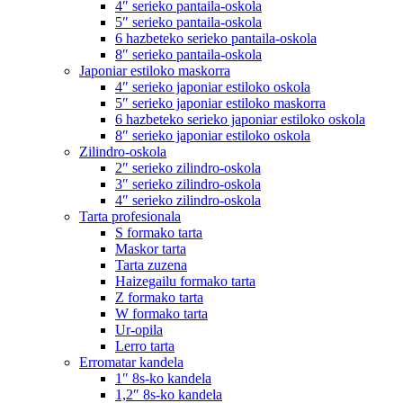
4″ serieko pantaila-oskola
5″ serieko pantaila-oskola
6 hazbeteko serieko pantaila-oskola
8″ serieko pantaila-oskola
Japoniar estiloko maskorra
4″ serieko japoniar estiloko oskola
5″ serieko japoniar estiloko maskorra
6 hazbeteko serieko japoniar estiloko oskola
8″ serieko japoniar estiloko oskola
Zilindro-oskola
2″ serieko zilindro-oskola
3″ serieko zilindro-oskola
4″ serieko zilindro-oskola
Tarta profesionala
S formako tarta
Maskor tarta
Tarta zuzena
Haizegailu formako tarta
Z formako tarta
W formako tarta
Ur-opila
Lerro tarta
Erromatar kandela
1″ 8s-ko kandela
1,2″ 8s-ko kandela