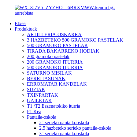
Etxea
Produktuak
ARTILLERIA-OSKARRA
3 HAZBETEKO 500 GRAMOKO PASTELAK
500 GRAMOKO PASTELAK
TIRADA BAKARREKO HODIAK
200 gramoko pastelak
200 GRAMOKO ITURRIA
500 GRAMOKO ITURRIA
SATURNO MISILAK
BERRITASUNAK
ERROMATAR KANDELAK
SUZIAK
TXINPARTAK
GAILETAK
T1 /T2 Eszenatokiko iturria
P1 Kea
Pantaila-oskola
2″ serieko pantaila-oskola
2,5 hazbeteko serieko pantaila-oskola
3″ serieko pantaila-oskola