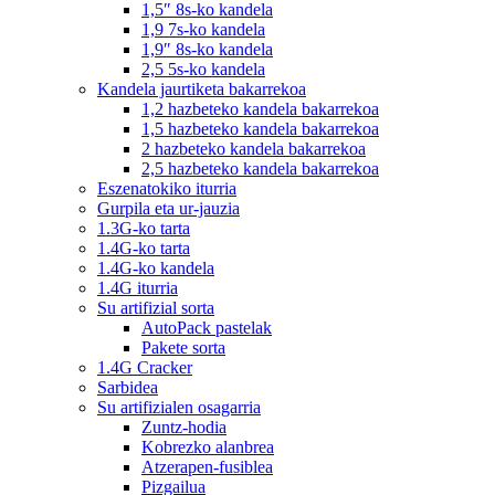
1,5″ 8s-ko kandela
1,9 7s-ko kandela
1,9″ 8s-ko kandela
2,5 5s-ko kandela
Kandela jaurtiketa bakarrekoa
1,2 hazbeteko kandela bakarrekoa
1,5 hazbeteko kandela bakarrekoa
2 hazbeteko kandela bakarrekoa
2,5 hazbeteko kandela bakarrekoa
Eszenatokiko iturria
Gurpila eta ur-jauzia
1.3G-ko tarta
1.4G-ko tarta
1.4G-ko kandela
1.4G iturria
Su artifizial sorta
AutoPack pastelak
Pakete sorta
1.4G Cracker
Sarbidea
Su artifizialen osagarria
Zuntz-hodia
Kobrezko alanbrea
Atzerapen-fusiblea
Pizgailua