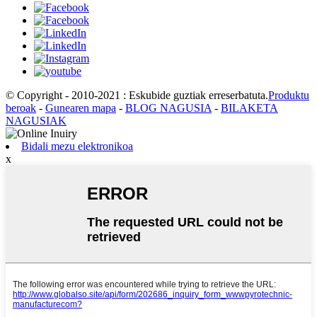
© Copyright - 2010-2021 : Eskubide guztiak erreserbatuta.
Produktu
beroak
-
Gunearen mapa
-
BLOG NAGUSIA
-
BILAKETA
NAGUSIAK
Bidali mezu elektronikoa
x