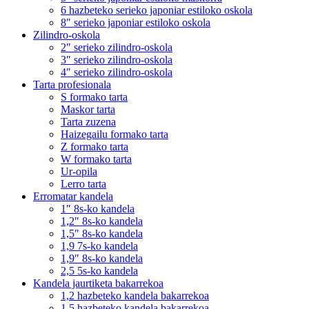
6 hazbeteko serieko japoniar estiloko oskola
8″ serieko japoniar estiloko oskola
Zilindro-oskola
2″ serieko zilindro-oskola
3″ serieko zilindro-oskola
4″ serieko zilindro-oskola
Tarta profesionala
S formako tarta
Maskor tarta
Tarta zuzena
Haizegailu formako tarta
Z formako tarta
W formako tarta
Ur-opila
Lerro tarta
Erromatar kandela
1″ 8s-ko kandela
1,2″ 8s-ko kandela
1,5″ 8s-ko kandela
1,9 7s-ko kandela
1,9″ 8s-ko kandela
2,5 5s-ko kandela
Kandela jaurtiketa bakarrekoa
1,2 hazbeteko kandela bakarrekoa
1,5 hazbeteko kandela bakarrekoa