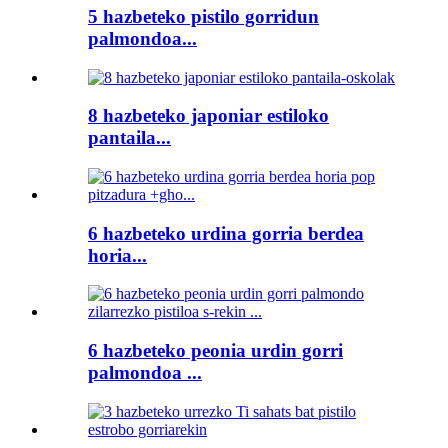
5 hazbeteko pistilo gorridun
palmondoa...
8 hazbeteko japoniar estiloko
pantaila...
6 hazbeteko urdina gorria berdea
horia...
6 hazbeteko peonia urdin gorri
palmondoa ...