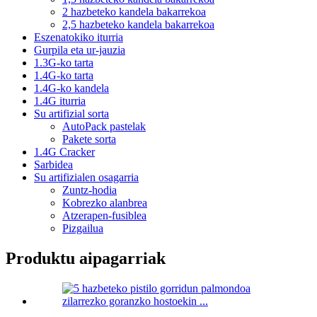
2 hazbeteko kandela bakarrekoa
2,5 hazbeteko kandela bakarrekoa
Eszenatokiko iturria
Gurpila eta ur-jauzia
1.3G-ko tarta
1.4G-ko tarta
1.4G-ko kandela
1.4G iturria
Su artifizial sorta
AutoPack pastelak
Pakete sorta
1.4G Cracker
Sarbidea
Su artifizialen osagarria
Zuntz-hodia
Kobrezko alanbrea
Atzerapen-fusiblea
Pizgailua
Produktu aipagarriak