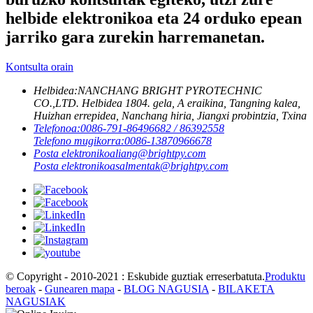
helbide elektronikoa eta 24 orduko epean
jarriko gara zurekin harremanetan.
Kontsulta orain
Helbidea:
NANCHANG BRIGHT PYROTECHNIC
CO.,LTD. Helbidea 1804. gela, A eraikina, Tangning kalea,
Huizhan errepidea, Nanchang hiria, Jiangxi probintzia, Txina
Telefonoa:
0086-791-86496682 / 86392558
Telefono mugikorra:
0086-13870966678
Posta elektronikoa
liang@brightpy.com
Posta elektronikoa
salmentak@brightpy.com
© Copyright - 2010-2021 : Eskubide guztiak erreserbatuta.
Produktu
beroak
-
Gunearen mapa
-
BLOG NAGUSIA
-
BILAKETA
NAGUSIAK