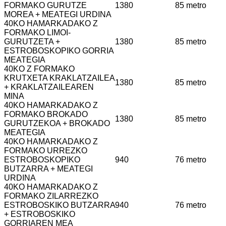
FORMAKO GURUTZE
1380
85 metro
MOREA + MEATEGI URDINA
40KO HAMARKADAKO Z
FORMAKO LIMOI-
GURUTZETA +
1380
85 metro
ESTROBOSKOPIKO GORRIA
MEATEGIA
40KO Z FORMAKO
KRUTXETA KRAKLATZAILEA
1380
85 metro
+ KRAKLATZAILEAREN
MINA
40KO HAMARKADAKO Z
FORMAKO BROKADO
1380
85 metro
GURUTZEKOA + BROKADO
MEATEGIA
40KO HAMARKADAKO Z
FORMAKO URREZKO
ESTROBOSKOPIKO
940
76 metro
BUTZARRA + MEATEGI
URDINA
40KO HAMARKADAKO Z
FORMAKO ZILARREZKO
ESTROBOSKIKO BUTZARRA
940
76 metro
+ ESTROBOSKIKO
GORRIAREN MEA