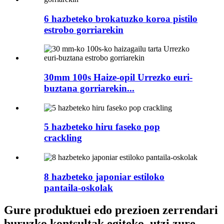
6 hazbeteko brokatuzko koroa pistilo
estrobo gorriarekin
30mm 100s Haize-opil Urrezko euri-
buztana gorriarekin...
5 hazbeteko hiru faseko pop
crackling
8 hazbeteko japoniar estiloko
pantaila-oskolak
Gure produktuei edo prezioen zerrendari
buruzko kontsultak egiteko, utzi zure