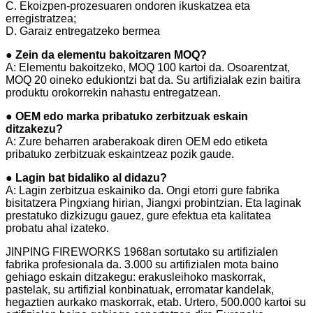
C. Ekoizpen-prozesuaren ondoren ikuskatzea eta
erregistratzea;
D. Garaiz entregatzeko bermea
● Zein da elementu bakoitzaren MOQ?
A: Elementu bakoitzeko, MOQ 100 kartoi da. Osoarentzat,
MOQ 20 oineko edukiontzi bat da. Su artifizialak ezin baitira
produktu orokorrekin nahastu entregatzean.
● OEM edo marka pribatuko zerbitzuak eskain
ditzakezu?
A: Zure beharren araberakoak diren OEM edo etiketa
pribatuko zerbitzuak eskaintzeaz pozik gaude.
● Lagin bat bidaliko al didazu?
A: Lagin zerbitzua eskainiko da. Ongi etorri gure fabrika
bisitatzera Pingxiang hirian, Jiangxi probintzian. Eta laginak
prestatuko dizkizugu gauez, gure efektua eta kalitatea
probatu ahal izateko.
JINPING FIREWORKS 1968an sortutako su artifizialen
fabrika profesionala da. 3.000 su artifizialen mota baino
gehiago eskain ditzakegu: erakusleihoko maskorrak,
pastelak, su artifizial konbinatuak, erromatar kandelak,
hegaztien aurkako maskorrak, etab. Urtero, 500.000 kartoi su