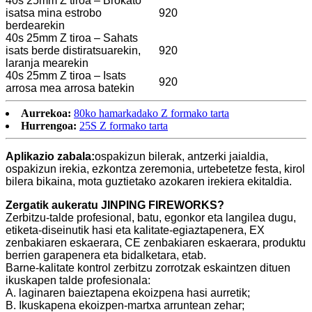
40s 25mm Z tiroa – Brokato
isatsa mina estrobo
920
berdearekin
40s 25mm Z tiroa – Sahats
isats berde distiratsuarekin,
920
laranja mearekin
40s 25mm Z tiroa – Isats
920
arrosa mea arrosa batekin
Aurrekoa:
80ko hamarkadako Z formako tarta
Hurrengoa:
25S Z formako tarta
Aplikazio zabala:
ospakizun bilerak, antzerki jaialdia,
ospakizun irekia, ezkontza zeremonia, urtebetetze festa, kirol
bilera bikaina, mota guztietako azokaren irekiera ekitaldia.
Zergatik aukeratu JINPING FIREWORKS?
Zerbitzu-talde profesional, batu, egonkor eta langilea dugu,
etiketa-diseinutik hasi eta kalitate-egiaztapenera, EX
zenbakiaren eskaerara, CE zenbakiaren eskaerara, produktu
berrien garapenera eta bidalketara, etab.
Barne-kalitate kontrol zerbitzu zorrotzak eskaintzen dituen
ikuskapen talde profesionala:
A. laginaren baieztapena ekoizpena hasi aurretik;
B. Ikuskapena ekoizpen-martxa arruntean zehar;