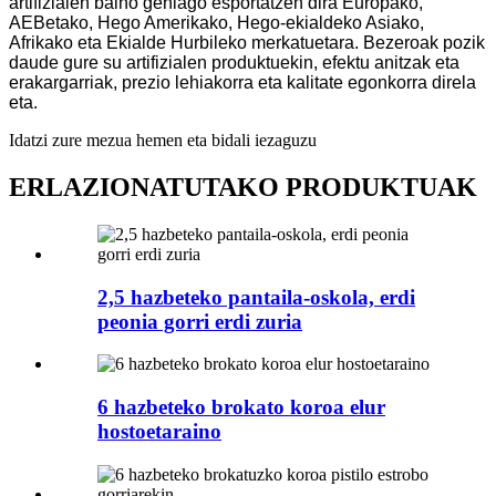
artifizialen baino gehiago esportatzen dira Europako,
AEBetako, Hego Amerikako, Hego-ekialdeko Asiako,
Afrikako eta Ekialde Hurbileko merkatuetara. Bezeroak pozik
daude gure su artifizialen produktuekin, efektu anitzak eta
erakargarriak, prezio lehiakorra eta kalitate egonkorra direla
eta.
Idatzi zure mezua hemen eta bidali iezaguzu
ERLAZIONATUTAKO PRODUKTUAK
2,5 hazbeteko pantaila-oskola, erdi
peonia gorri erdi zuria
6 hazbeteko brokato koroa elur
hostoetaraino