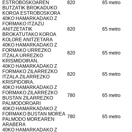
ESTROBOSKOAREN
820
65 metro
BUTZATIK BROKADUKO
KOROA ESTROBOSKORA
40KO HAMARKADAKO Z
FORMAKO ITZAZU
ANITZETATIK
820
65 metro
BROKATUTAKO KOROA
KOLORE ANITZETARA
40KO HAMARKADAKO Z
FORMAKO URREZKO
820
65 metro
ITZALA URREZKO
KRISMIDOIRAN.
40KO HAMARKADAKO Z
FORMAKO ZILARREZKO
820
65 metro
ITZALA ZILARREZKO
KRISPIDOIRA.
40KO HAMARKADAKO Z
FORMAKO ZILARREZKO
780
65 metro
BUSTAN ZILARREZKO
PALMODOROARI
40KO HAMARKADAKO Z
FORMAKO BUSTAN MOREA
780
65 metro
PALMODO MOREAREN
ARABERA
40KO HAMARKADAKO Z