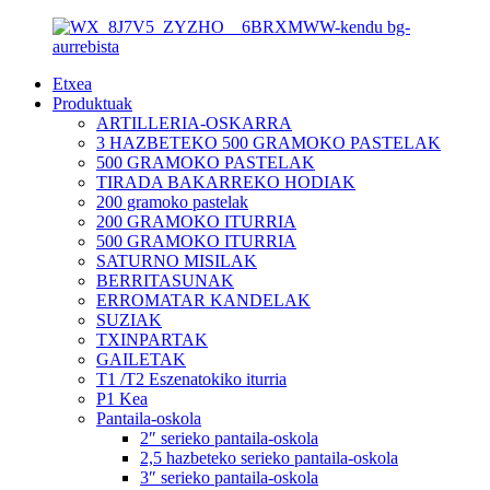
Etxea
Produktuak
ARTILLERIA-OSKARRA
3 HAZBETEKO 500 GRAMOKO PASTELAK
500 GRAMOKO PASTELAK
TIRADA BAKARREKO HODIAK
200 gramoko pastelak
200 GRAMOKO ITURRIA
500 GRAMOKO ITURRIA
SATURNO MISILAK
BERRITASUNAK
ERROMATAR KANDELAK
SUZIAK
TXINPARTAK
GAILETAK
T1 /T2 Eszenatokiko iturria
P1 Kea
Pantaila-oskola
2″ serieko pantaila-oskola
2,5 hazbeteko serieko pantaila-oskola
3″ serieko pantaila-oskola