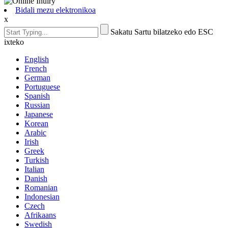
Bidali mezu elektronikoa
x
Sakatu Sartu bilatzeko edo ESC
ixteko
English
French
German
Portuguese
Spanish
Russian
Japanese
Korean
Arabic
Irish
Greek
Turkish
Italian
Danish
Romanian
Indonesian
Czech
Afrikaans
Swedish