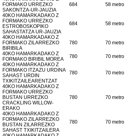
FORMAKO URREZKO
684
58 metro
SAKONTZA-UR-JAUZIA
40KO HAMARKADAKO Z
FORMAKO URREZKO
684
58 metro
ESTROBOSKOPIKO
SAHASTATZA UR-JAUZIA
40KO HAMARKADAKO Z
FORMAKO ZILARREZKO
780
70 metro
BIRIBILA
40KO HAMARKADAKO Z
780
70 metro
FORMAKO BIRIBIL MOREA
40KO HAMARKADAKO Z
FORMAKO ITZAZU URDINA
780
70 metro
SAHAST URDIN
TXIKITZAILEARENTZAT
40KO HAMARKADAKO Z
FORMAKO URREZKO
BUSTAN URREZKO
780
70 metro
CRACKLING WILLOW-
ERAKO
40KO HAMARKADAKO Z
FORMAKO ZILARREZKO
780
70 metro
BUSTAN ZILARREZKO
SAHAST TXIKITZAILERA
40KO HAMARKADAKO Z