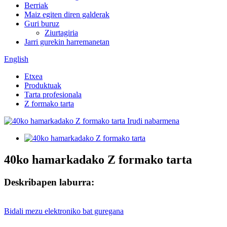
Berriak
Maiz egiten diren galderak
Guri buruz
Ziurtagiria
Jarri gurekin harremanetan
English
Etxea
Produktuak
Tarta profesionala
Z formako tarta
40ko hamarkadako Z formako tarta
Deskribapen laburra:
Bidali mezu elektroniko bat guregana