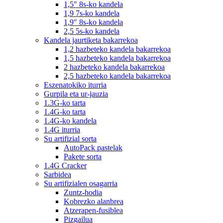
1,5″ 8s-ko kandela
1,9 7s-ko kandela
1,9″ 8s-ko kandela
2,5 5s-ko kandela
Kandela jaurtiketa bakarrekoa
1,2 hazbeteko kandela bakarrekoa
1,5 hazbeteko kandela bakarrekoa
2 hazbeteko kandela bakarrekoa
2,5 hazbeteko kandela bakarrekoa
Eszenatokiko iturria
Gurpila eta ur-jauzia
1.3G-ko tarta
1.4G-ko tarta
1.4G-ko kandela
1.4G iturria
Su artifizial sorta
AutoPack pastelak
Pakete sorta
1.4G Cracker
Sarbidea
Su artifizialen osagarria
Zuntz-hodia
Kobrezko alanbrea
Atzerapen-fusiblea
Pizgailua