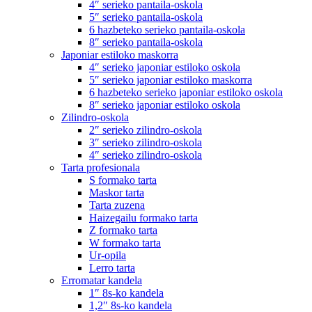
4″ serieko pantaila-oskola
5″ serieko pantaila-oskola
6 hazbeteko serieko pantaila-oskola
8″ serieko pantaila-oskola
Japoniar estiloko maskorra
4″ serieko japoniar estiloko oskola
5″ serieko japoniar estiloko maskorra
6 hazbeteko serieko japoniar estiloko oskola
8″ serieko japoniar estiloko oskola
Zilindro-oskola
2″ serieko zilindro-oskola
3″ serieko zilindro-oskola
4″ serieko zilindro-oskola
Tarta profesionala
S formako tarta
Maskor tarta
Tarta zuzena
Haizegailu formako tarta
Z formako tarta
W formako tarta
Ur-opila
Lerro tarta
Erromatar kandela
1″ 8s-ko kandela
1,2″ 8s-ko kandela