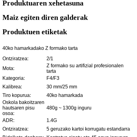
Produktuaren xehetasuna
Maiz egiten diren galderak
Produktuen etiketak
40ko hamarkadako Z formako tarta
Ontziratzea:
2/1
Z formako su artifizial profesionalen
Mota:
tarta
Kategoria:
F4/F3
Kalibrea:
30 mm/25 mm
Tiro kopurua:
40ko hamarkada
Oskola bakoitzaren
hautsaren pisu
480g ~ 1300g inguru
osoa:
ADR:
1.4G
Ontziratzea:
5 geruzako kartoi korrugatu estandarra