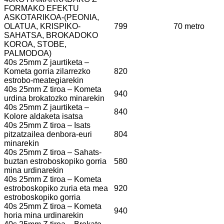
FORMAKO EFEKTU
ASKOTARIKOA-(PEONIA,
OLATUA, KRISPIKO-
799
70 metro
SAHATSA, BROKADOKO
KOROA, STOBE,
PALMODOA)
40s 25mm Z jaurtiketa –
Kometa gorria zilarrezko
820
estrobo-meategiarekin
40s 25mm Z tiroa – Kometa
940
urdina brokatozko minarekin
40s 25mm Z jaurtiketa –
840
Kolore aldaketa isatsa
40s 25mm Z tiroa – Isats
pitzatzailea denbora-euri
804
minarekin
40s 25mm Z tiroa – Sahats-
buztan estroboskopiko gorria
580
mina urdinarekin
40s 25mm Z tiroa – Kometa
estroboskopiko zuria eta mea
920
estroboskopiko gorria
40s 25mm Z tiroa – Kometa
940
horia mina urdinarekin