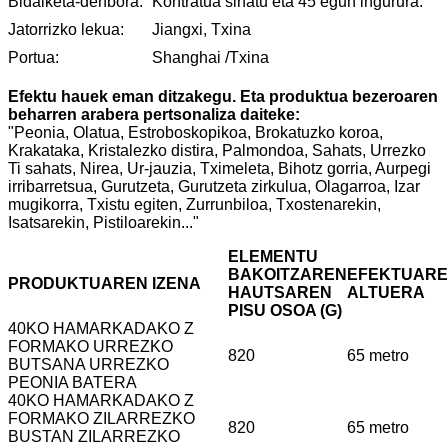
Bidalketa-denbora:
Kontratua sinatu eta 45 egun ingurura.
Jatorrizko lekua:
Jiangxi, Txina
Portua:
Shanghai /Txina
Efektu hauek eman ditzakegu. Eta produktua bezeroaren
beharren arabera pertsonaliza daiteke:
"Peonia, Olatua, Estroboskopikoa, Brokatuzko koroa,
Krakataka, Kristalezko distira, Palmondoa, Sahats, Urrezko
Ti sahats, Nirea, Ur-jauzia, Tximeleta, Bihotz gorria, Aurpegi
irribarretsua, Gurutzeta, Gurutzeta zirkulua, Olagarroa, Izar
mugikorra, Txistu egiten, Zurrunbiloa, Txostenarekin,
Isatsarekin, Pistiloarekin..."
ELEMENTU
BAKOITZAREN
EFEKTUAR
PRODUKTUAREN IZENA
HAUTSAREN
ALTUERA
PISU OSOA (G)
40KO HAMARKADAKO Z
FORMAKO URREZKO
820
65 metro
BUTSANA URREZKO
PEONIA BATERA
40KO HAMARKADAKO Z
FORMAKO ZILARREZKO
820
65 metro
BUSTAN ZILARREZKO